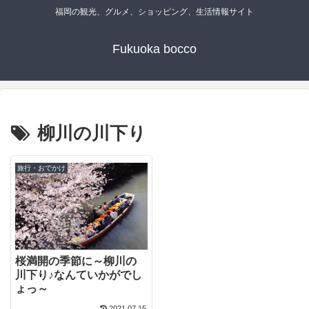
福岡の観光、グルメ、ショッピング、生活情報サイト
Fukuoka bocco
柳川の川下り
旅行・おでかけ
桜満開の季節に～柳川の
川下り♪なんていかがでし
ょっ～
2021.07.15