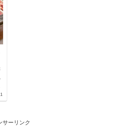
存
、
ざ
を
の
11
れ
必
ンサーリンク