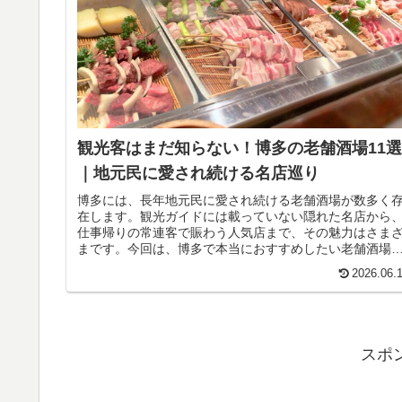
観光客はまだ知らない！博多の老舗酒場11選
｜地元民に愛され続ける名店巡り
博多には、長年地元民に愛され続ける老舗酒場が数多く
在します。観光ガイドには載っていない隠れた名店から
仕事帰りの常連客で賑わう人気店まで、その魅力はさま
まです。今回は、博多で本当におすすめしたい老舗酒場
ご紹介。名物料理や地酒を楽しみながら、地元ならでは
2026.06.
温かい雰囲気を味わえるお店を厳選しました。観光で訪
る方はもちろん、博多のディープな魅力を知りたい方も
見です。
スポ