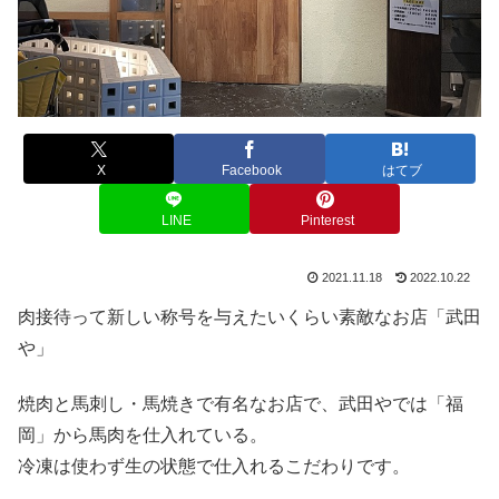
X
Facebook
はてブ
LINE
Pinterest
2021.11.18
2022.10.22
肉接待って新しい称号を与えたいくらい素敵なお店「武田
や」
焼肉と馬刺し・馬焼きで有名なお店で、武田やでは「福
岡」から馬肉を仕入れている。
冷凍は使わず生の状態で仕入れるこだわりです。