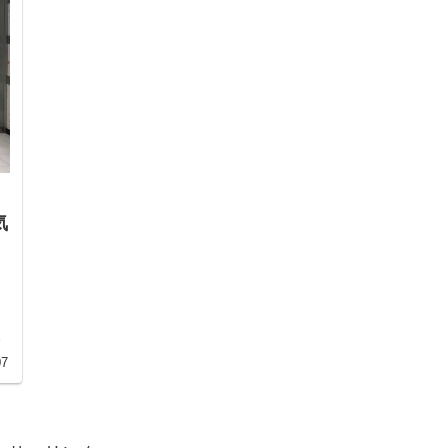
気
ま
07