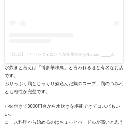
【公式】トリゼンダイニング/博多華味鳥(@hanami____873)がシェアした投稿
水炊きと言えば「博多華味鳥」と言われるほど有名なお店
です。
ぷりっぷり鶏とじっくり煮込んだ鶏のスープ、鶏のつみれ
とも相性が完璧です。
小鉢付きで3000円台から水炊きを堪能できてコスパもい
い。
コース料理から始めるのはちょっとハードルが高いと思う