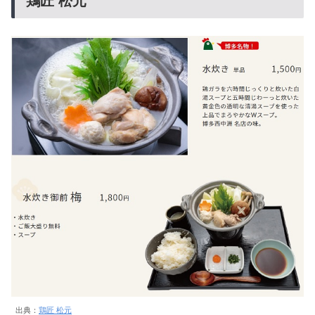
鶏匠 松元
出典：
鶏匠 松元