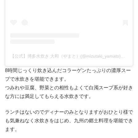
【公式】博多水炊き 大和（やまと）(@mizutaki_yamato)がシェアした投稿
8時間じっくり炊き込んだコラーゲンたっぷりの濃厚スー
プで水炊きを堪能できます。
つみれや豆腐、野菜との相性もよくて白濁スープ系が好き
な方には満足してもらえる水炊きです。
ランチはないのでディナーのみとなりますがおひとり様で
も気兼ねなく水炊きをはじめ、九州の郷土料理を堪能でき
ます。