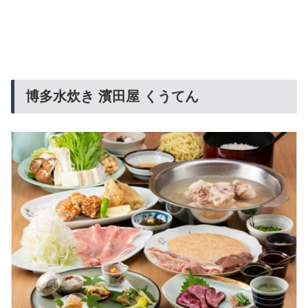
博多水炊き 濱田屋 くうてん