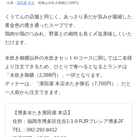
出典：
濱田屋 本店
画像は水炊き御膳(2,398円)
くうてんの店舗と同じく、あっさり系だが旨みが凝縮した
黄金色の透き通ったスープです。
鶏肉や鶏のつみれ、野菜との相性も良く〆迄美味しくいた
だけます。
水炊き御膳以外の水炊きセットやコースに関しては二名様
より注文できるため、ひとりで食べるとなるとランチは
「水炊き御膳（2,398円）」一択となります。
ディナーは、「濱田屋 本店水たき懐石（7,700円）」だと
一人前から注文できます。
【博多水たき濱田屋 本店】
住所：福岡市博多区住吉1-1-9 RJRプレシア博多2F
TEL：092-292-8412