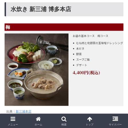
水炊き 新三浦 博多本店
出典：
新三浦本店
明治43年創業百年の歴史ある水炊きは、創業時から変わ
メニュー
ホーム
検索
トップ
サイドバー