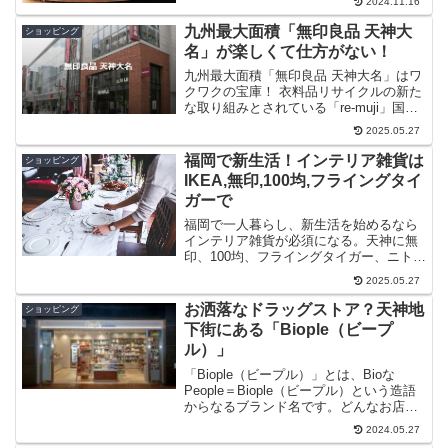
2024.11.16
九州最大面積「無印良品 天神大
ショッピング
名」が楽しくて仕方がない！
九州最大面積「無印良品 天神大名」はワ
クワクの宝庫！ 衣料品リサイクルの新た
な取り組みとされている「re-muji」国初
でこの福岡天神大名店でもスタートさ
2025.05.27
れ、無印のカフェスペースが充実しデリ
スタイルを取り入れてあります。店内を
福岡で新生活！インテリア雑貨は
ショッピング
巡った後に、ふらりと立ち寄りたくなる
IKEA,無印,100均,フライングタイ
「Cafe&Meal MUJI（カフェ&ミール ム
ガーで
ジ）」も堪能ください。
福岡で一人暮らし、新生活を始めるなら
インテリア雑貨が必須になる。天神に無
印、100均、フライングタイガー、ニト
リ、ナチュラルキッチンなどショップが
2025.05.27
あって便利。直通バスでIKEAに行くこと
もできるので、福岡で新生活を始めやす
お洒落なドラッグストア？天神地
ショッピング
い！
下街にある「Biople（ビープ
ル）」
「Biople（ビープル）」とは、Bioな
People＝Biople（ビープル）という造語
からなるブランド名です。どんなお店な
のか？というと、ナチュラル＆オーガニ
2024.05.27
ックのセルフケアアイテムを体の外側か