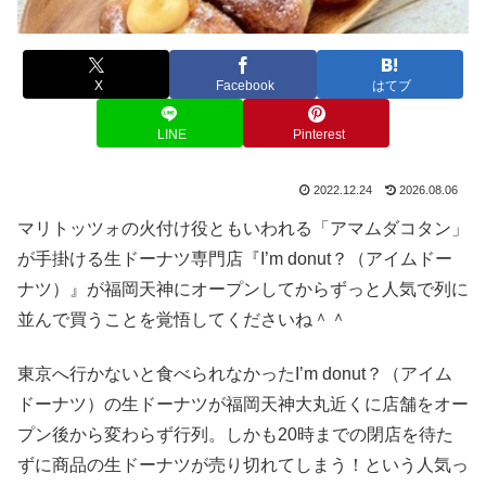
X
Facebook
はてブ
LINE
Pinterest
2022.12.24
2026.08.06
マリトッツォの火付け役ともいわれる「アマムダコタン」
が手掛ける生ドーナツ専門店『I’m donut？（アイムドー
ナツ）』が福岡天神にオープンしてからずっと人気で列に
並んで買うことを覚悟してくださいね＾＾
東京へ行かないと食べられなかったI’m donut？（アイム
ドーナツ）の生ドーナツが福岡天神大丸近くに店舗をオー
プン後から変わらず行列。しかも20時までの閉店を待た
ずに商品の生ドーナツが売り切れてしまう！という人気っ