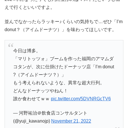
えで行くといいですよ。
並んでなかったらラッキー♪くらいの気持ちで…ぜひ「I’m
donut？（アイムドーナツ）」を味わってほしいです。
今日は博多。
「マリトッツォ」ブームを作った福岡のアマムダ
コタンが、次に仕掛けたドーナッツ店「I’m donut
?（アイムドーナツ？）」
もう考えられないような、異常な超大行列。
どんなドーナッツやねん！
誰か食わせてｗｗ
pic.twitter.com/5DVNRGcTV6
— 河野祐治＠飲食店コンサルタント
(@yuji_kawanojp)
November 21, 2022