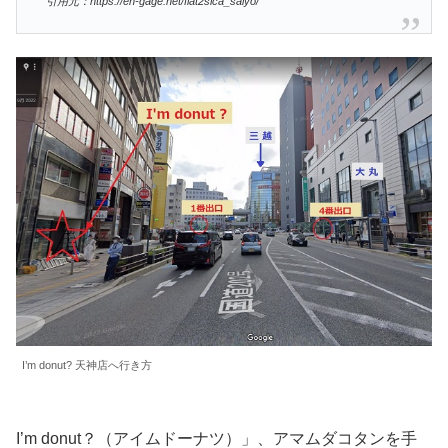
引用元：https://en-gage.net/fiat2sica_saiyo/
I’m donut? 天神店へ行き方
I’m donut？（アイムドーナツ）」、アマムダコタンを手