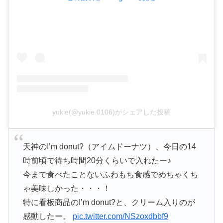
yukie(@yukie.0106)がシェアした投稿
天神のI’m donut?（アイムドーナツ）、今日の14
時前頃で待ち時間20分くらいで入れたー♪
今まで食べたことないふわもち食感でめちゃくち
ゃ美味しかった・・・！
特に看板商品のI’m donut?と、クリーム入りのが
感動したー。
pic.twitter.com/NSzoxdbbf9