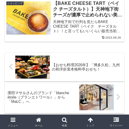
ら内側まで幅広く取りそろえたセレクト
【BAKE CHEESE TART（ベイ
ショッピング
ショッ...
ク チーズタルト）】天神地下街
チーズが濃厚で止められない美味
しさ！
天神地下街で行列を見たらBAKE
CHEESE TART（ベイク チーズタル
ト）！と言ってもいいくらい販売当初か
ら人気が止まらない天神地下街に佇む人
2023.09.26
気店。チーズの味が濃厚なタルトは1度食
べるとほぼリピーターになってしまうで
しょう。食べやすい大きさと温めたり、
冷やしたりと常温以外の食べ方にも対応
できる。しかもその味がそれぞれに美味
しいので飽きることはありません。
【おせち料理2026年】「博多久松」九州
の和洋折衷本格料亭おせち！
濱田マサルさんのブランド「blanche
étoile（ブランエトワール）」から
「MaLC:」へ
ホーム
ショッピング
メニュー
ホーム
検索
トップ
サイドバー