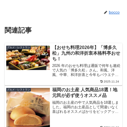
bocco
関連記事
【おせち料理2026年】「博多久
グルメ・レストラン
松」九州の和洋折衷本格料亭おせ
ち！
2026 年のおせち料理は通販で何年も連続
で人気の「博多久松」さん。和風、洋
風、中華、和洋折衷と今年もバラエティ
ーに富んだラインナップ。 新しい2026年
2025.11.24
になる節目に、縁起のいいことしたいか
ら通販で人気のおせち料理「博多久松」
福岡のお土産 人気商品18選！地
グルメ・レストラン
はすべて国内食材で作られた安心・安全
元民が必ず使うオススメ品
なおせちを提供します。新しい門出に家
族と一緒に「博多久松」おせちを囲みな
福岡のお土産の中で人気商品を18選しま
がらお祝いしましょう。
した。福岡のお土産品として間違いなく
喜ばれるオススメばかりをピックアップ
してます。地元民も手に取るお土産品ば
かりなので選ぶときの参考になれば嬉し
いです。